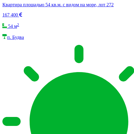
Квартира площадью 54 кв.м. с видом на море, лот 272
167 400
2
54 м
п. Будва