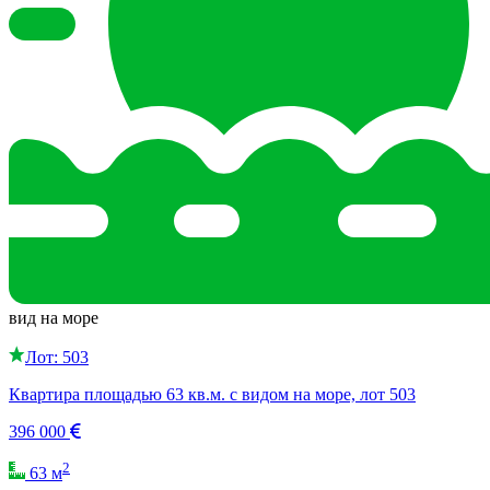
вид на море
Лот: 503
Квартира площадью 63 кв.м. с видом на море, лот 503
396 000
2
63 м