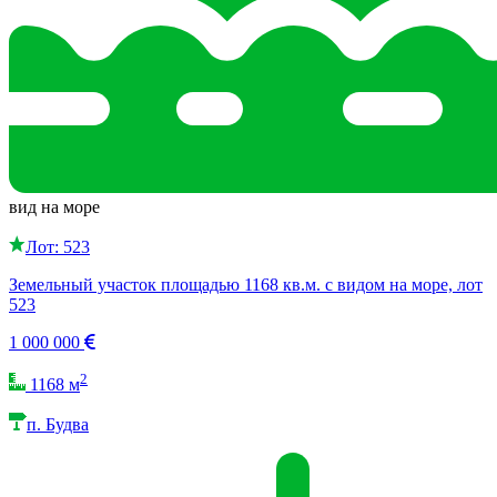
вид на море
Лот: 523
Земельный участок площадью 1168 кв.м. с видом на море, лот
523
1 000 000
2
1168 м
п. Будва