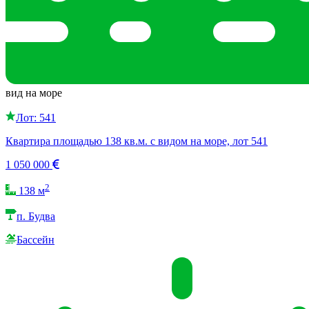
вид на море
Лот: 541
Квартира площадью 138 кв.м. с видом на море, лот 541
1 050 000
2
138 м
п. Будва
Бассейн