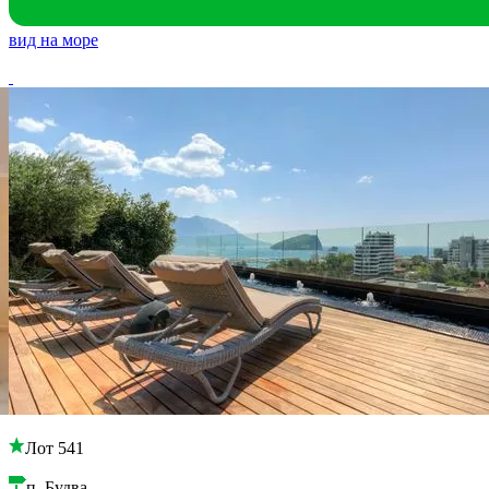
вид на море
Лот 541
п. Будва