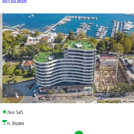
вид на море
Лот 545
п. Будва