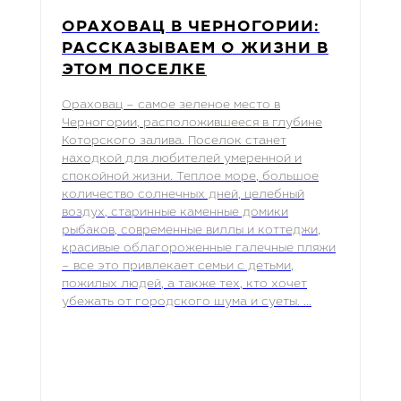
ОРАХОВАЦ В ЧЕРНОГОРИИ:
РАССКАЗЫВАЕМ О ЖИЗНИ В
ЭТОМ ПОСЕЛКЕ
Ораховац – самое зеленое место в
Черногории, расположившееся в глубине
Которского залива. Поселок станет
находкой для любителей умеренной и
спокойной жизни. Теплое море, большое
количество солнечных дней, целебный
воздух, старинные каменные домики
рыбаков, современные виллы и коттеджи,
красивые облагороженные галечные пляжи
– все это привлекает семьи с детьми,
пожилых людей, а также тех, кто хочет
убежать от городского шума и суеты. ...