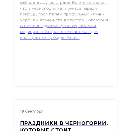
выбирать другие страны. Но это не значит,
что в Черногории нет пунктов первой
помощи, госпиталей, профильных клиник,
хороших врачей-специалистов. Поговорим
о системе здравоохранения, лечении,
медицинской страховке и аптеках для
иностранных граждан. &nbs...
19 сентября
ПРАЗДНИКИ В ЧЕРНОГОРИИ,
КОТОРЫЕ СТОИТ