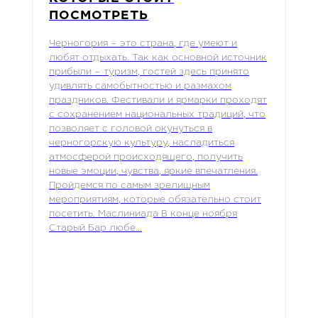
ПОСМОТРЕТЬ
Черногория – это страна, где умеют и
любят отдыхать. Так как основной источник
прибыли – туризм, гостей здесь принято
удивлять самобытностью и размахом
праздников. Фестивали и ярмарки проходят
с сохранением национальных традиций, что
позволяет с головой окунуться в
черногорскую культуру, насладиться
атмосферой происходящего, получить
новые эмоции, чувства, яркие впечатления.
Пройдемся по самым зрелищным
мероприятиям, которые обязательно стоит
посетить. Маслиниада В конце ноября
Старый Бар любе...