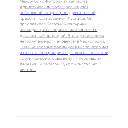
Между Боко-Которским заливом и
Адриатическим морем раскинулся
небольшой полуостров удивительной
красоты под названием Луштица. Он
прославился богатым культурным
наследием, благоприятным климатом и
девственной природой. Это одно из самых
нетронутых мест человеком в Черногории.
Пышные зеленые холмы усеяны гранатовыми
и оливковыми рощами с узкими извилистыми
тропинками, которые ведут к небольшим
деревням и берегам бухт с кристально
чистой...