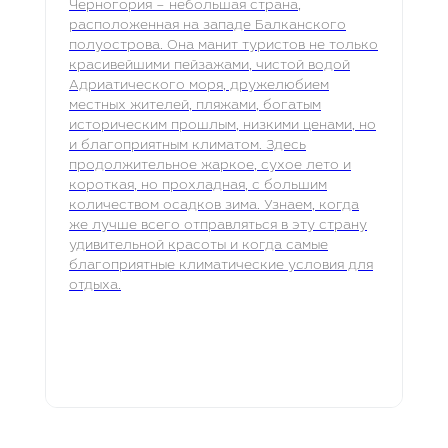
Черногория – небольшая страна,
расположенная на западе Балканского
полуострова. Она манит туристов не только
красивейшими пейзажами, чистой водой
Адриатического моря, дружелюбием
местных жителей, пляжами, богатым
историческим прошлым, низкими ценами, но
и благоприятным климатом. Здесь
продолжительное жаркое, сухое лето и
короткая, но прохладная, с большим
количеством осадков зима. Узнаем, когда
же лучше всего отправляться в эту страну
удивительной красоты и когда самые
благоприятные климатические условия для
отдыха.