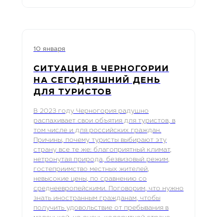
10 января
СИТУАЦИЯ В ЧЕРНОГОРИИ
НА СЕГОДНЯШНИЙ ДЕНЬ
ДЛЯ ТУРИСТОВ
В 2023 году Черногория радушно
распахивает свои объятия для туристов, в
том числе и для российских граждан.
Причины, почему туристы выбирают эту
страну все те же: благоприятный климат,
нетронутая природа, безвизовый режим,
гостеприимство местных жителей,
невысокие цены, по сравнению со
среднеевропейскими. Поговорим, что нужно
знать иностранным гражданам, чтобы
получить удовольствие от пребывания в