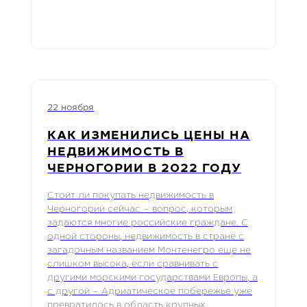
22 ноября
КАК ИЗМЕНИЛИСЬ ЦЕНЫ НА
НЕДВИЖИМОСТЬ В
ЧЕРНОГОРИИ В 2022 ГОДУ
Стоит ли покупать недвижимость в
Черногории сейчас – вопрос, которым
задаются многие российские граждане. С
одной стороны, недвижимость в стране с
загадочным названием Монтенегро еще не
слишком высока, если сравнивать с
другими морскими государствами Европы, а
с другой – Адриатическое побережье уже
превратилось в область крупных