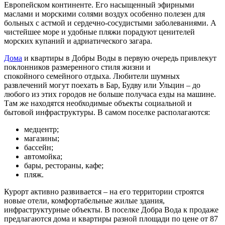
Европейском континенте. Его насыщенный эфирными
маслами и морскими солями воздух особенно полезен для
больных с астмой и сердечно-сосудистыми заболеваниями. А
чистейшее море и удобные пляжи порадуют ценителей
морских купаний и адриатического загара.
Дома
и квартиры в Добры Воды в первую очередь привлекут
поклонников размеренного стиля жизни и
спокойного семейного отдыха. Любители шумных
развлечений могут поехать в Бар, Будву или Ульцин – до
любого из этих городов не больше получаса езды на машине.
Там же находятся необходимые объекты социальной и
бытовой инфраструктуры. В самом поселке располагаются:
медцентр;
магазины;
бассейн;
автомойка;
бары, рестораны, кафе;
пляж.
Курорт активно развивается – на его территории строятся
новые отели, комфортабельные жилые здания,
инфраструктурные объекты. В поселке Добра Вода к продаже
предлагаются дома и квартиры разной площади по цене от 87