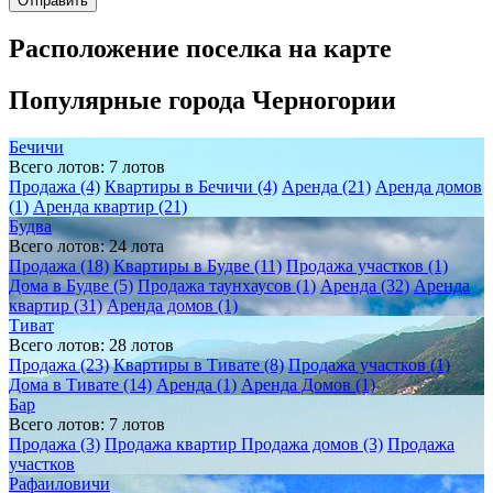
Расположение поселка на карте
Популярные города Черногории
Бечичи
Всего лотов: 7 лотов
Продажа (4)
Квартиры в Бечичи (4)
Аренда (21)
Аренда домов
(1)
Аренда квартир (21)
Будва
Всего лотов: 24 лота
Продажа (18)
Квартиры в Будве (11)
Продажа участков (1)
Дома в Будве (5)
Продажа таунхаусов (1)
Аренда (32)
Аренда
квартир (31)
Аренда домов (1)
Тиват
Всего лотов: 28 лотов
Продажа (23)
Квартиры в Тивате (8)
Продажа участков (1)
Дома в Тивате (14)
Аренда (1)
Аренда Домов (1)
Бар
Всего лотов: 7 лотов
Продажа (3)
Продажа квартир
Продажа домов (3)
Продажа
участков
Рафаиловичи