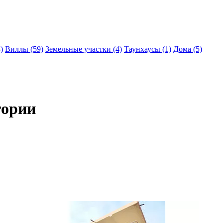
)
Виллы (59)
Земельные участки (4)
Таунхаусы (1)
Дома (5)
гории