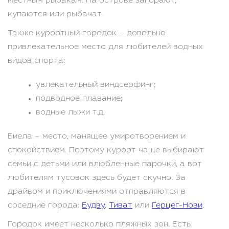
местным рыбакам. На острове загорают,
купаются или рыбачат.
Также курортный городок – довольно
привлекательное место для любителей водных
видов спорта:
увлекательный виндсерфинг;
подводное плавание;
водные лыжи т.д.
Биела – место, манящее умиротворением и
спокойствием. Поэтому курорт чаще выбирают
семьи с детьми или влюбленные парочки, а вот
любителям тусовок здесь будет скучно. За
драйвом и приключениями отправляются в
соседние города:
Будву
,
Тиват
или
Герцег-Нови
.
Городок имеет несколько пляжных зон. Есть