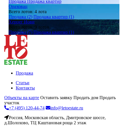
Продажа
Продажа квартир
Ораховац
Всего лотов: 4 лота
Продажа (2)
Продажа квартир (1)
Херцег Нови
Всего лотов: 9 лотов
Продажа (7)
Продажа квартир (1)
Продажа
Статьи
Контакты
Объекты на карте
Оставить заявку
Продать дом
Продать
участок
+7 (495) 120-44-74
info@letoestate.ru
Россия, Московская область, Дмитровское шоссе,
д.Шолохово, ТЦ Каштановая роща 2 этаж