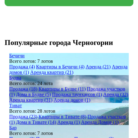
Популярные города Черногории
Бечичи
Всего лотов: 7 лотов
Продажа (4)
Квартиры в Бечичи (4)
Аренда (21)
Аренда
домов (1)
Аренда квартир (21)
Будва
Всего лотов: 24 лота
Продажа (18)
Квартиры в Будве (11)
Продажа участков
(1)
Дома в Будве (5)
Продажа таунхаусов (1)
Аренда (32)
Аренда квартир (31)
Аренда домов (1)
Тиват
Всего лотов: 28 лотов
Продажа (23)
Квартиры в Тивате (8)
Продажа участков
(1)
Дома в Тивате (14)
Аренда (1)
Аренда Домов (1)
Бар
Всего лотов: 7 лотов