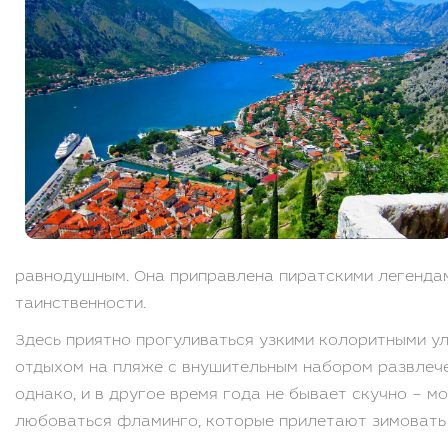
равнодушным. Она приправлена пиратскими легенда
таинственности.
Здесь приятно прогуливаться узкими колоритными ул
отдыхом на пляже с внушительным набором развлечен
однако, и в другое время года не бывает скучно – 
любоваться фламинго, которые прилетают зимовать 