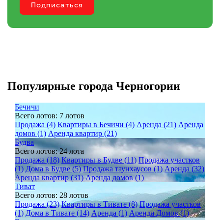
Популярные города Черногории
Бечичи
Всего лотов: 7 лотов
Продажа (4)
Квартиры в Бечичи (4)
Аренда (21)
Аренда
домов (1)
Аренда квартир (21)
Будва
Всего лотов: 24 лота
Продажа (18)
Квартиры в Будве (11)
Продажа участков
(1)
Дома в Будве (5)
Продажа таунхаусов (1)
Аренда (32)
Аренда квартир (31)
Аренда домов (1)
Тиват
Всего лотов: 28 лотов
Продажа (23)
Квартиры в Тивате (8)
Продажа участков
(1)
Дома в Тивате (14)
Аренда (1)
Аренда Домов (1)