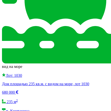
вид на море
Лот: 1030
Дом площадью 235 кв.м. с видом на море, лот 1030
680 000
2
235 м
п. Коштаница