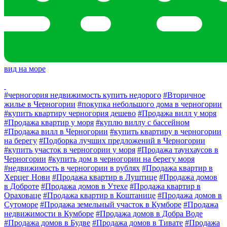
вид на море
#черногория недвижимость купить недорого
#Вторичное
жилье в Черногории
#покупка небольшого дома в черногории
#купить квартиру черногория дешево
#Продажа вилл у моря
#Продажа квартир у моря
#куплю виллу с бассейном
#Продажа вилл в Черногории
#купить квартиру в черногории
на берегу
#Подборка лучших предложений в Черногории
#купить участок в черногории у моря
#Продажа таунхаусов в
Черногории
#купить дом в черногории на берегу моря
#недвижимость в черногории в рублях
#Продажа квартир в
Херцег Нови
#Продажа квартир в Луштице
#Продажа домов
в Доброте
#Продажа домов в Утехе
#Продажа квартир в
Ораховаце
#Продажа квартир в Коштанице
#Продажа домов в
Сутоморе
#Продажа земельный участок в Кумборе
#Продажа
недвижимости в Кумборе
#Продажа домов в Добра Воде
#Продажа домов в Будве
#Продажа домов в Тивате
#Продажа