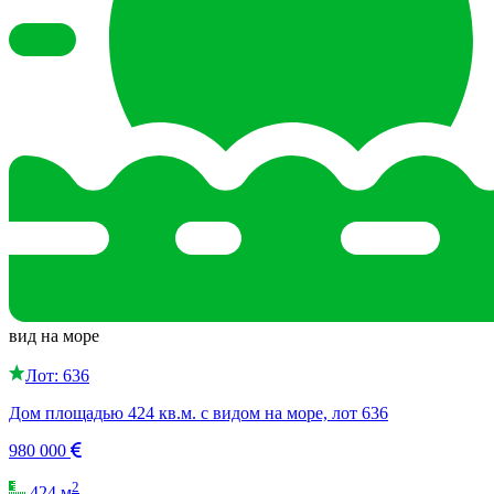
вид на море
Лот: 636
Дом площадью 424 кв.м. с видом на море, лот 636
980 000
2
424 м