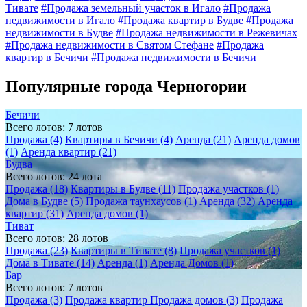
Тивате
#Продажа земельный участок в Игало
#Продажа
недвижимости в Игало
#Продажа квартир в Будве
#Продажа
недвижимости в Будве
#Продажа недвижимости в Режевичах
#Продажа недвижимости в Святом Стефане
#Продажа
квартир в Бечичи
#Продажа недвижимости в Бечичи
Популярные города Черногории
Бечичи
Всего лотов: 7 лотов
Продажа (4)
Квартиры в Бечичи (4)
Аренда (21)
Аренда домов
(1)
Аренда квартир (21)
Будва
Всего лотов: 24 лота
Продажа (18)
Квартиры в Будве (11)
Продажа участков (1)
Дома в Будве (5)
Продажа таунхаусов (1)
Аренда (32)
Аренда
квартир (31)
Аренда домов (1)
Тиват
Всего лотов: 28 лотов
Продажа (23)
Квартиры в Тивате (8)
Продажа участков (1)
Дома в Тивате (14)
Аренда (1)
Аренда Домов (1)
Бар
Всего лотов: 7 лотов
Продажа (3)
Продажа квартир
Продажа домов (3)
Продажа