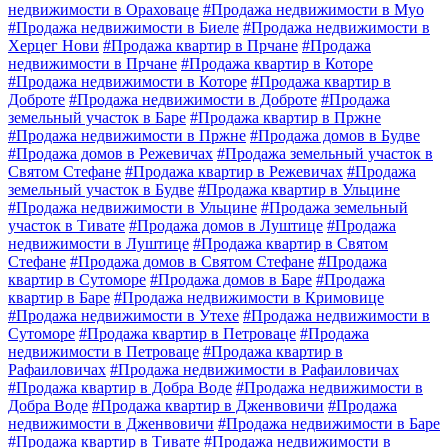
недвижимости в Ораховаце
#Продажа недвижимости в Муо
#Продажа недвижимости в Биеле
#Продажа недвижимости в
Херцег Нови
#Продажа квартир в Прчане
#Продажа
недвижимости в Прчане
#Продажа квартир в Которе
#Продажа недвижимости в Которе
#Продажа квартир в
Доброте
#Продажа недвижимости в Доброте
#Продажа
земельный участок в Баре
#Продажа квартир в Пржне
#Продажа недвижимости в Пржне
#Продажа домов в Будве
#Продажа домов в Режевичах
#Продажа земельный участок в
Святом Стефане
#Продажа квартир в Режевичах
#Продажа
земельный участок в Будве
#Продажа квартир в Ульцине
#Продажа недвижимости в Ульцине
#Продажа земельный
участок в Тивате
#Продажа домов в Луштице
#Продажа
недвижимости в Луштице
#Продажа квартир в Святом
Стефане
#Продажа домов в Святом Стефане
#Продажа
квартир в Сутоморе
#Продажа домов в Баре
#Продажа
квартир в Баре
#Продажа недвижимости в Кримовице
#Продажа недвижимости в Утехе
#Продажа недвижимости в
Сутоморе
#Продажа квартир в Петроваце
#Продажа
недвижимости в Петроваце
#Продажа квартир в
Рафаиловичах
#Продажа недвижимости в Рафаиловичах
#Продажа квартир в Добра Воде
#Продажа недвижимости в
Добра Воде
#Продажа квартир в Дженвовичи
#Продажа
недвижимости в Дженвовичи
#Продажа недвижимости в Баре
#Продажа квартир в Тивате
#Продажа недвижимости в